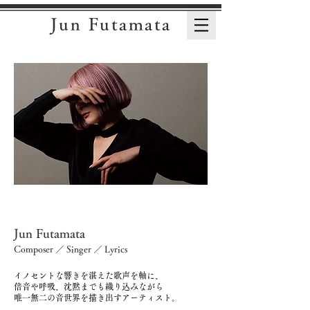
Jun Futamata
Jun Futamata
Composer ／ Singer ／ Lyrics
イノセントな響きを湛えた歌声を軸に、
倍音や呼吸、沈黙までも織り込みながら
唯一無二の音世界を描き出すアーティスト。