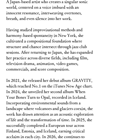
A Japan-based artist who creates a singular sonic
world, centered on a voice imbued with an
innocent resonance, interweaving overtones,
breath, and even silence into her work.
Having studied improvisational methods and
harmony-based spontaneity in New York, she
cultivated a compositional foundation where
structure and chance intersect through jazz club
sessions. After returning to Japan, she has expanded
her practice across diverse fields, including film,
television drama, animation, video games,
commercials, and score composition.
In 2021, she released her debut album GRAVITY,
which reached No.1 on the iTunes New Age chart.
In 2024, she unveiled her second album When
Your Bones Turn to Opal, recorded in Iceland.
Incorporating environmental sounds from a
landscape where volcanoes and glaciers coexist, the
work has drawn attention as an acoustic exploration
of life and the transformation of time. In 2025, she
successfully completed a European tour across
Finland, Estonia, and Iceland, earning critical
acclaim in each city. In 2026, she continues to