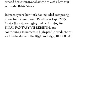
expand her international activities with a live tour
across the Baltic States.
In recent years, her work has included composing
music for the Sumitomo Pavilion at Expo 2025
Osaka-Kansai, arranging and performing for
FINAL FANTASY VII REBIRTH, and
contributing to numerous high-profile productions
such as the dramas The Right to Judge, BLOOD &
SWEAT (a Japan–Finland co-production), A
Suffocatingly Lonely Death, and Television News
Reporter. She has also composed scores for the
anime REVENGER, performed the official theme
for the Tokyo Marathon, and contributed to major
anime and film productions including Pokémon,
My Hero Academia, Cat’s Eye, Star☆Twinkle
PreCure, This is I, The Illness Leading to Love,
Enemy, and Sing a Bit of Harmony. Beyond these,
she continues to expand her artistic scope through
performances at international art festivals and
collaborations with contemporary artists.
Traversing post-classical, ambient, contemporary,
environmental, minimal, and electronica genres,
she explores a sonic universe mediated through the