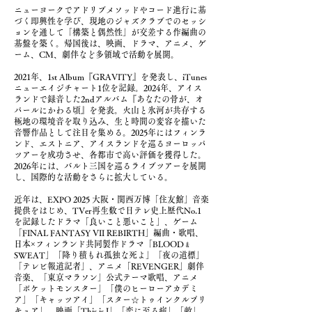
ニューヨークでアドリブメソッドやコード進行に基
づく即興性を学び、現地のジャズクラブでのセッシ
ョンを通して「構築と偶然性」が交差する作編曲の
基盤を築く。帰国後は、映画、ドラマ、アニメ、ゲ
ーム、CM、劇伴など多領域で活動を展開。
2021年、1st Album『GRAVITY』を発表し、iTunes
ニューエイジチャート1位を記録。2024年、アイス
ランドで録音した2ndアルバム『あなたの骨が、オ
パールにかわる頃』を発表。火山と氷河が共存する
極地の環境音を取り込み、生と時間の変容を描いた
音響作品として注目を集める。2025年にはフィンラ
ンド、エストニア、アイスランドを巡るヨーロッパ
ツアーを成功させ、各都市で高い評価を獲得した。
2026年には、バルト三国を巡るライブツアーを展開
し、国際的な活動をさらに拡大している。
近年は、EXPO 2025 大阪・関西万博「住友館」音楽
提供をはじめ、TVer再生数で日テレ史上歴代No.1
を記録したドラマ「良いこと悪いこと」、ゲーム
「FINAL FANTASY VII REBIRTH」編曲・歌唱、
日本×フィンランド共同製作ドラマ「BLOOD﹠
SWEAT」「降り積もれ孤独な死よ」「夜の道標」
「テレビ報道記者」、アニメ「REVENGER」劇伴
音楽、「東京マラソン」公式テーマ歌唱、アニメ
「ポケットモンスター」「僕のヒーローアカデミ
ア」「キャッツアイ」「スター☆トゥインクルプリ
キュア」、映画「This is I」「恋に至る病」「敵」