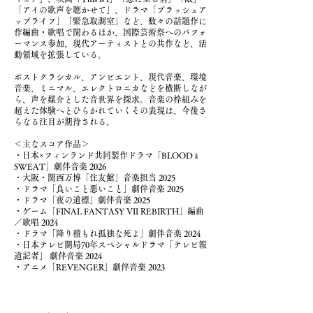
「アイの歌声を聴かせて」、ドラマ「ブラッシュア
ップライフ」「緊急取調室」など、数々の話題作に
作編曲・歌唱で関わるほか、国際芸術祭へのパフォ
ーマンス参加、現代アーティストとの共作など、活
動領域を拡張している。
ポストクラシカル、アンビエント、現代音楽、環境
音楽、ミニマル、エレクトロニカなどを横断しなが
ら、声を媒介とした音世界を探求。音楽の枠組みを
超えた体験へとひらかれていくその表現は、今後さ
らなる注目が期待される。
＜主なスコア作品＞
・日本×フィンランド共同製作ドラマ「BLOOD﹠
SWEAT」劇伴音楽 2026
・大阪・関西万博「住友館」音楽担当 2025
・ドラマ「良いこと悪いこと」劇伴音楽 2025
・ドラマ「夜の道標」
劇伴音楽 2025
・ゲーム「FINAL FANTASY VII REBIRTH」編曲
／歌唱 2024
・ドラマ「降り積もれ孤独な死よ」劇伴音楽 2024
・日本テレビ開局70年スペシャルドラマ「テレビ報
道記者」 劇伴音楽 2024
・アニメ「REVENGER」劇伴音楽 2023